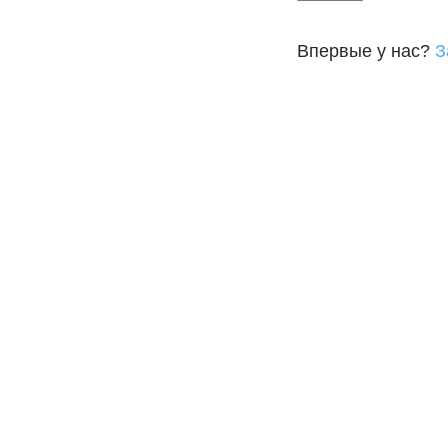
Впервые у нас?
З