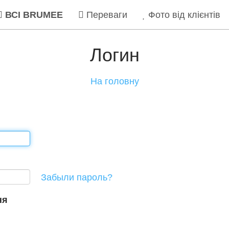
ВСІ BRUMEE
Переваги
Фото від клієнтів
Логин
На головну
Забыли пароль?
ня