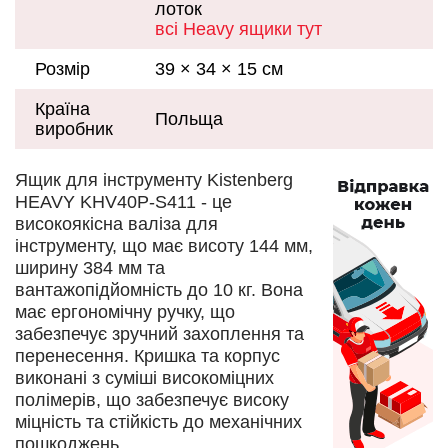
лоток
всі Heavy ящики тут
Розмір
39 × 34 × 15 см
Країна
Польща
виробник
Ящик для інструменту Kistenberg
HEAVY KHV40Р-S411 - це
високоякісна валіза для
інструменту, що має висоту 144 мм,
ширину 384 мм та
вантажопідйомність до 10 кг. Вона
має ергономічну ручку, що
забезпечує зручний захоплення та
перенесення. Кришка та корпус
виконані з суміші високоміцних
полімерів, що забезпечує високу
міцність та стійкість до механічних
пошкоджень.