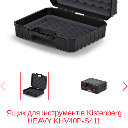
Ящик для інструментів Kistenberg
HEAVY KHV40P-S411