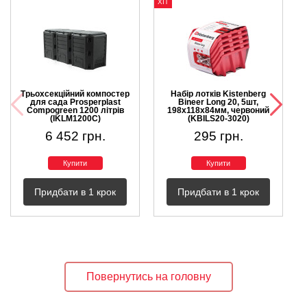
ХІТ
Х
-
Трьохсекційний компостер
Набір лотків Kistenberg
для сада Prosperplast
Bineer Long 20, 5шт,
Compogreen 1200 літрів
198x118x84мм, червоний
(IKLM1200C)
(KBILS20-3020)
6 452 грн.
295 грн.
Купити
Купити
Придбати в 1 крок
Придбати в 1 крок
Повернутись на головну