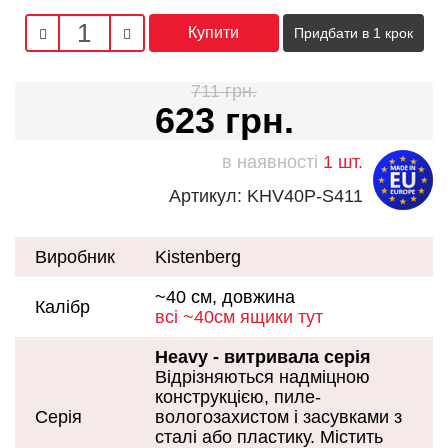
Придбати в 1 крок
711 грн.
623 грн.
в наявності
1 шт.
Артикул: KHV40P-S411
Виробник
Kistenberg
~40 см, довжина
Калібр
всі ~40см ящики тут
Heavy - витривала серія
Відрізняються надміцною
конструкцією, пиле-
Серія
вологозахистом і засувками з
сталі або пластику. Містить